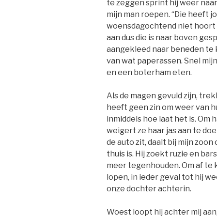
te zeggen sprint hij weer naar
mijn man roepen. “Die heeft j
woensdagochtend niet hoort t
aan dus die is naar boven ges
aangekleed naar beneden te k
van wat paperassen. Snel mij
en een boterham eten.
Als de magen gevuld zijn, tre
heeft geen zin om weer van hu
inmiddels hoe laat het is. Om 
weigert ze haar jas aan te doe
de auto zit, daalt bij mijn zoo
thuis is. Hij zoekt ruzie en bar
meer tegenhouden. Om af te k
lopen, in ieder geval tot hij w
onze dochter achterin.
Woest loopt hij achter mij aa