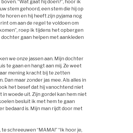
 boven. “Wat gaat hij doen?”, hoor ik
ouw stem gehoord, een stem die hij op
e horen en hij heeft zijn pyjama nog
print om aan de regel te voldoen om
omen”, roep ik tijdens het opbergen
n dochter gaan helpen met aankleden
kken we onze jassen aan. Mijn dochter
is te gaan en hangt aan mij. Ze weet
haar mening kracht bij te zetten
n. Dan maar zonder jas mee. Als alles in
n ook het besef dat hij vanochtend niet
st in woede uit. Zijn gordel kan hem niet
oelen besluit ik met hem te gaan
eer bedaard is. Mijn man rijdt door met
n, te schreeuwen “MAMA!” “Ik hoor je,