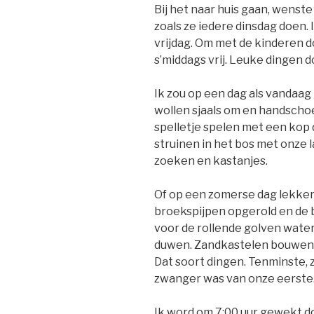
Bij het naar huis gaan, wenste 
zoals ze iedere dinsdag doen. I
vrijdag.
Om met de kinderen do
s’middags vrij. Leuke dingen d
Ik zou op een dag als vandaag
wollen sjaals om en handscho
spelletje spelen met een ko
struinen in het bos met onze 
zoeken en kastanjes.
Of op een zomerse dag lekker
broekspijpen opgerold en de 
voor de rollende golven wate
duwen. Zandkastelen bouwen 
Dat soort dingen. Tenminste, z
zwanger was van onze eerste
Ik word om 7:00 uur gewekt do