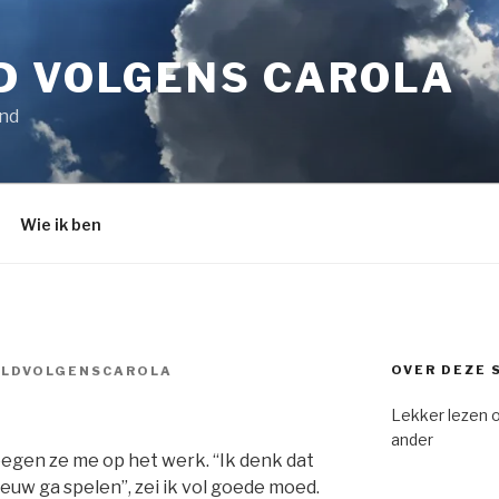
D VOLGENS CAROLA
ind
Wie ik ben
OVER DEZE 
LDVOLGENSCAROLA
Lekker lezen 
ander
egen ze me op het werk. “Ik denk dat
eeuw ga spelen”, zei ik vol goede moed.