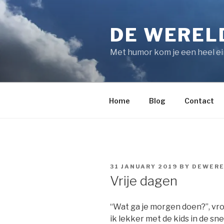
Skip
to
DE WEREL
content
Met humor kom je een heel e
Home
Blog
Contact
POSTED
31 JANUARY 2019
BY
DEWERE
ON
Vrije dagen
“Wat ga je morgen doen?”, vro
ik lekker met de kids in de sn