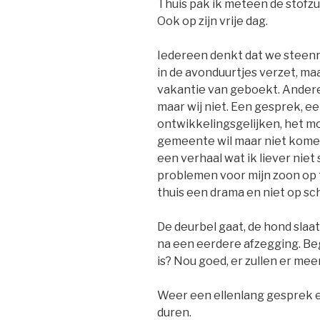
Thuis pak ik meteen de stofzu
Ook op zijn vrije dag.
Iedereen denkt dat we steenri
in de avonduurtjes verzet, ma
vakantie van geboekt. Ander
maar wij niet. Een gesprek, e
ontwikkelingsgelijken, het m
gemeente wil maar niet komen
een verhaal wat ik liever niet 
problemen voor mijn zoon op te
thuis een drama en niet op sch
De deurbel gaat, de hond slaat 
na een eerdere afzegging. Beg
is? Nou goed, er zullen er meer
Weer een ellenlang gesprek e
duren.