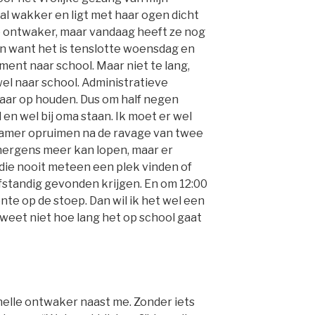
aal wakker en ligt met haar ogen dicht
me ontwaker, maar vandaag heeft ze nog
n want het is tenslotte woensdag en
ent naar school. Maar niet te lang,
l naar school. Administratieve
maar op houden. Dus om half negen
en wel bij oma staan. Ik moet er wel
skamer opruimen na de ravage van twee
 nergens meer kan lopen, maar er
n die nooit meteen een plek vinden of
zelfstandig gevonden krijgen. En om 12:00
te op de stoep. Dan wil ik het wel een
weet niet hoe lang het op school gaat
nelle ontwaker naast me. Zonder iets