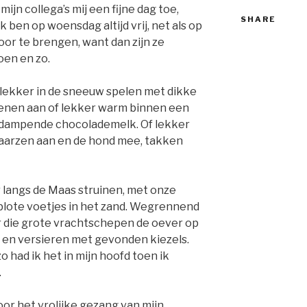
mijn collega’s mij een fijne dag toe,
SHARE
k ben op woensdag altijd vrij, net als op
or te brengen, want dan zijn ze
oen en zo.
 lekker in de sneeuw spelen met dikke
enen aan of lekker warm binnen een
p dampende chocolademelk. Of lekker
laarzen aan en de hond mee, takken
 langs de Maas struinen, met onze
blote voetjes in het zand. Wegrennend
r die grote vrachtschepen de oever op
en versieren met gevonden kiezels.
o had ik het in mijn hoofd toen ik
.
or het vrolijke gezang van mijn