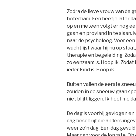
Zodra de lieve vrouw van de 
boterham. Een beetje later da
op en meteen volgt er nog een 
gaan en proviand in te slaan. 
naar de psycholoog. Voor een
wachtlijst waar hij nu op st
therapie en begeleiding. Zoda
zo eenzaam is. Hoop ik. Zodat 
ieder kind is. Hoop ik.
Buiten vallen de eerste sneeu
zouden in de sneeuw gaan spel
niet blijft liggen. Ik hoef me d
De dag is voorbij gevlogen en i
dag beschrijf die anders ingevu
weer zo’n dag. Een dag gevuld
Maar dan voor de jongste. Oh 