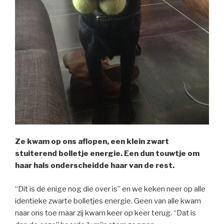
Ze kwam op ons aflopen, een klein zwart
stuiterend bolletje energie. Een dun touwtje om
haar hals onderscheidde haar van de rest.
“Dit is de enige nog die over is” en we keken neer op alle
identieke zwarte bolletjes energie. Geen van alle kwam
naar ons toe maar zij kwam keer op keer terug. “Dat is