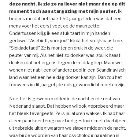
deze nacht. Ik zie ze nu liever niet maar doe op dit
moment toch aan stargazing met mijn peuter.
Ik
bedenk me dat het laatst 50 jaar geleden was dat een
mens voor het eerst voet op de maan zette.
Ondertussen krijg ik een stuk taart in mijn handen
geduwd. “Asebieft, voor jou!” klinkt het vrolijk naast me.
“Sjokladetaat!” Ze is monter en druk in de weer, die
peuter van mij. Als het niet zo donker was, zou ik haast
denken dat het ergens tegen de middag liep. Maar we
wonen niet nabij een of andere pool in een Scandinavisch
land waar het een hele dag donker kan zijn. Dan zou het
trouwens in dit jaargetijde ook gewoon licht moeten zijn.
Nee, het is gewoon midden in de nacht en de rest van
Nederland slaapt. Dat hebben wij ook geprobeerd maar
het bleek tevergeefs. Ze is nu al uren wakker. Ik had haar
al een paar keer terug naar bed gestuurd met daarbij een
uitgebreide uitleg waarom we slapen middenin de nacht,
waarbij de woorden van haar psycholoog nagalmen in