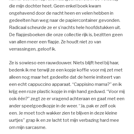
die mijn dochter heet. Geen enkel boek kwam
ongehavend door de nacht heen en velen hebben in
gedeelten hun weg naar de papiercontainer gevonden.
Radicaal scheurde ze er s’nachts hele hoofdstukken uit.
De flapjesboeken die onze collectie rijk is, bezitten geen
van allen meer een flapje. Ze houdt niet zo van
verrassingen, geloof ik.
Ze is sowieso een rauwdouwer. Niets blijft heel bij haar,
bedenk ik me terwijl ze een kopje koffie voor mij zet met
alleen nog maar het gedeelte dat de herrie imiteert van
een echt cappuccino apparaat. “Cappisino mama?” en ik
krijg een roze plastic kopje in mijn hand geduwd. “Voor mij
ook één?” zegt ze er vragend achteraan en gaat met een
ander speelgoedkopje in de weer. “Ja, pak er zelf ook
een. Je moet toch wakker zien te blijven in deze kleine
uurtjes” grap ik en ze lacht tot mijn verbazing hard mee
om mijn sarcasme.