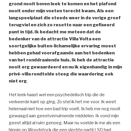
grond nooit boven leek te komen en het plafond
nooit onder mijn voeten terecht kwam. Als een
langspeelplaat die steeds weer in de vorige groef
terugviel en zich zo resette naar een gefixeerd
punt in tijd. Ik bedacht me meteen dat de
bedenker van de attractie Villa Volta een
soortgelijke buiten-lichamelijke ervaring moest
hebben gehad voorafgaande aan het bedenken
van het ronddraaiende huis. Ik heb de attractie
nooit erg gewaardeerd en nu ik eigenhandig in mijn
privé-villa rondtolde steeg die waardering ook
niet erg
.
Het leek haast wel een psychedelisch trip die de
verkeerde kant op ging. Zo stel ik het me voor. Ik weet
helemaal niet hoe een bad trip voelt. Ik heb me nog nooit
gewaagd aan geestverruimende middelen. Ik vond mijn
geest altijd al ruim genoeg. Maar nu voelde ik me als een
hippie op Woodstock die een slechte partij LSD had