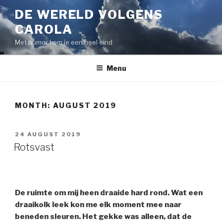
Skip
DE WERELD VOLGENS
to
CAROLA
content
Met humor kom je een heel eind
Menu
MONTH:
AUGUST 2019
POSTED
24 AUGUST 2019
ON
Rotsvast
De ruimte om mij heen draaide hard rond. Wat een
draaikolk leek kon me elk moment mee naar
beneden sleuren. Het gekke was alleen, dat de