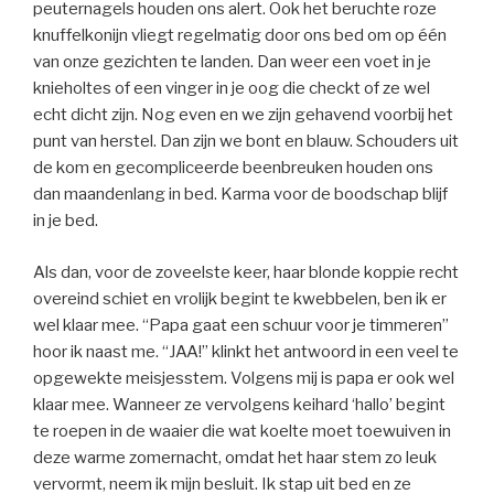
peuternagels houden ons alert. Ook het beruchte roze
knuffelkonijn vliegt regelmatig door ons bed om op één
van onze gezichten te landen. Dan weer een voet in je
knieholtes of een vinger in je oog die checkt of ze wel
echt dicht zijn. Nog even en we zijn gehavend voorbij het
punt van herstel. Dan zijn we bont en blauw. Schouders uit
de kom en gecompliceerde beenbreuken houden ons
dan maandenlang in bed. Karma voor de boodschap blijf
in je bed.
Als dan, voor de zoveelste keer, haar blonde koppie recht
overeind schiet en vrolijk begint te kwebbelen, ben ik er
wel klaar mee. “Papa gaat een schuur voor je timmeren”
hoor ik naast me. “JAA!” klinkt het antwoord in een veel te
opgewekte meisjesstem. Volgens mij is papa er ook wel
klaar mee. Wanneer ze vervolgens keihard ‘hallo’ begint
te roepen in de waaier die wat koelte moet toewuiven in
deze warme zomernacht, omdat het haar stem zo leuk
vervormt, neem ik mijn besluit. Ik stap uit bed en ze