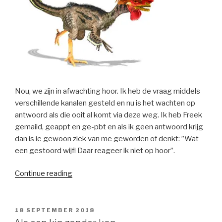
Nou, we zijn in afwachting hoor. Ik heb de vraag middels
verschillende kanalen gesteld en nu is het wachten op
antwoord als die ooit al komt via deze weg. Ik heb Freek
gemaild, geappt en ge-pbt en als ik geen antwoord krijg
dan is ie gewoon ziek van me geworden of denkt: ”Wat
een gestoord wijf! Daar reageer ik niet op hoor”.
“Zoekt
Continue reading
en
gij
zult
POSTED
18 SEPTEMBER 2018
ON
vinden.”