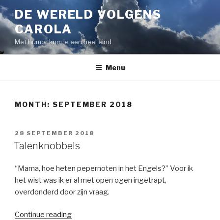
Skip
DE WERELD VOLGENS
to
CAROLA
content
Met humor kom je een heel eind
Menu
MONTH:
SEPTEMBER 2018
POSTED
28 SEPTEMBER 2018
ON
Talenknobbels
“Mama, hoe heten pepernoten in het Engels?” Voor ik
het wist was ik er al met open ogen ingetrapt,
overdonderd door zijn vraag.
“Talenknobbels”
Continue reading