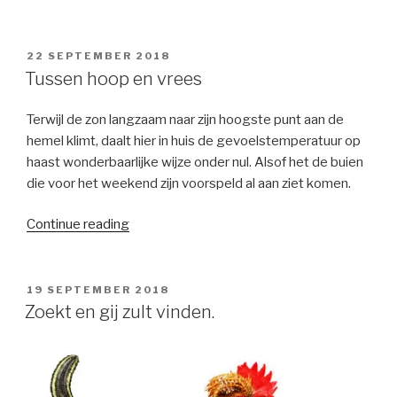
POSTED
22 SEPTEMBER 2018
ON
Tussen hoop en vrees
Terwijl de zon langzaam naar zijn hoogste punt aan de
hemel klimt, daalt hier in huis de gevoelstemperatuur op
haast wonderbaarlijke wijze onder nul. Alsof het de buien
die voor het weekend zijn voorspeld al aan ziet komen.
“Tussen
Continue reading
hoop
en
vrees”
POSTED
19 SEPTEMBER 2018
ON
Zoekt en gij zult vinden.