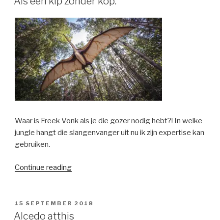
Als een kip zonder kop.
Waar is Freek Vonk als je die gozer nodig hebt?! In welke
jungle hangt die slangenvanger uit nu ik zijn expertise kan
gebruiken.
“Als
Continue reading
een
kip
zonder
POSTED
15 SEPTEMBER 2018
ON
kop.”
Alcedo atthis