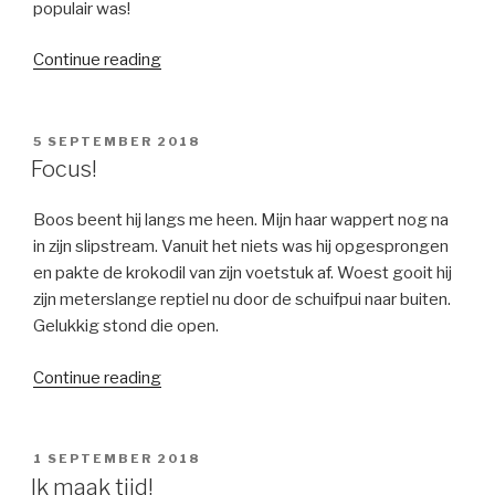
populair was!
“Autoverzameling”
Continue reading
POSTED
5 SEPTEMBER 2018
ON
Focus!
Boos beent hij langs me heen. Mijn haar wappert nog na
in zijn slipstream. Vanuit het niets was hij opgesprongen
en pakte de krokodil van zijn voetstuk af. Woest gooit hij
zijn meterslange reptiel nu door de schuifpui naar buiten.
Gelukkig stond die open.
“Focus!”
Continue reading
POSTED
1 SEPTEMBER 2018
ON
Ik maak tijd!