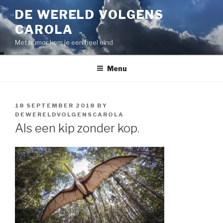
Skip
DE WERELD VOLGENS
to
CAROLA
content
Met humor kom je een heel eind
Menu
POSTED
18 SEPTEMBER 2018
BY
ON
DEWERELDVOLGENSCAROLA
Als een kip zonder kop.