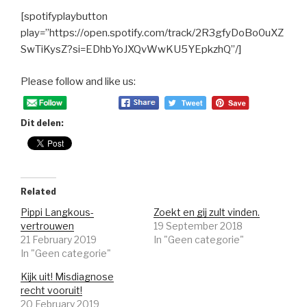
[spotifyplaybutton
play=”https://open.spotify.com/track/2R3gfyDoBo0uXZ
SwTiKysZ?si=EDhbYoJXQvWwKU5YEpkzhQ”/]
Please follow and like us:
Dit delen:
Related
Pippi Langkous-
Zoekt en gij zult vinden.
vertrouwen
19 September 2018
21 February 2019
In "Geen categorie"
In "Geen categorie"
Kijk uit! Misdiagnose
recht vooruit!
20 February 2019