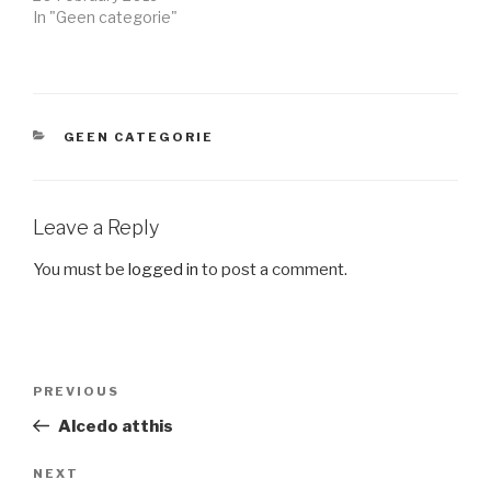
In "Geen categorie"
CATEGORIES
GEEN CATEGORIE
Leave a Reply
You must be
logged in
to post a comment.
Post
Previous
PREVIOUS
navigation
Post
Alcedo atthis
Next
NEXT