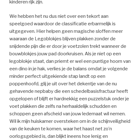
kinderen rijk zijn.
We hebben het nu dus niet over een tekort aan
speelgoed waardoor de classificatie erbarmelijk is
uitgegeven. Hier helpen geen magische sloffen meer
waaraan de Legoblokjes blijven plakken zonder de
snijdende pijn die er door je voetzolen trekt wanneer de
bouwblokjes jouw pad doorkruisen. Als je niet op een
legoblokje staat, dan priemt er wel een puntige hoorn van
een dino in je hak, verlies je de balans omdat je volgende
minder perfect uitgekiende stap landt op een
poppenhoofd, glij je uit over het dekentje van de nu
gehavende nepbaby die een schedelbasisfractuur heeft
opgelopen of blijft er hardnekkig een puzzelstuk onder je
voet plakken die zelfs na herhaaldelijk schudden en
schoppen geen afscheid van jouw ledemaat wil nemen.
Wil ik mijn huiskamer oversteken om in de schijnveiligheid
van de keuken te komen, waar het haast net zo’n
oorlogsgebied is, dan blijkt ineens hoe lenig en