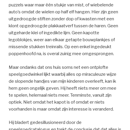
puzzels waar maar één stukje van mist, of wiebelende
auto’s omdat de wielen op half elf hangen. Hier zijn geen
uitgedroogde stiften zonder dop of kwasten met een
klont opgedroogde plakkaatverf tussen de haren. Geen
uitgeharde klei of ingedikte lijm. Geen kapotte
legoblokjes, weer aan elkaar getapte bouwplankjes of
missende stukken treinrails. Op een enkel ingedeukt
poppenhoofd na, is overal zuinig mee omgesprongen.
Maar ondanks dat ons huis soms net een ontplofte
speelgoedwinkel lijkt waarbij alles op miraculeuze wijze
de slopende handjes van mijn kinderen overleeft, kan ik
hem geen ongelijk geven. Hij heeft niets meer om mee
te spelen, helemaal niets meer. Tenminste, vanuit zijn
optiek. Niet omdat het kapot is of omdat er niets
voorhanden is maar omdat zijn interesse is veranderd.
Hij bladert gedesillusioneerd door de
speelgoedcatalogus en trekt de conclusie dat dat alles is