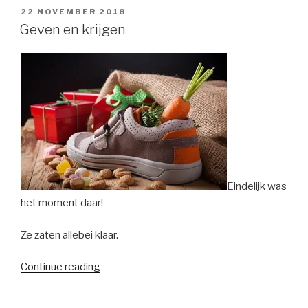
POSTED
22 NOVEMBER 2018
ON
Geven en krijgen
Eindelijk was
het moment daar!
Ze zaten allebei klaar.
“Geven
Continue reading
en
krijgen”