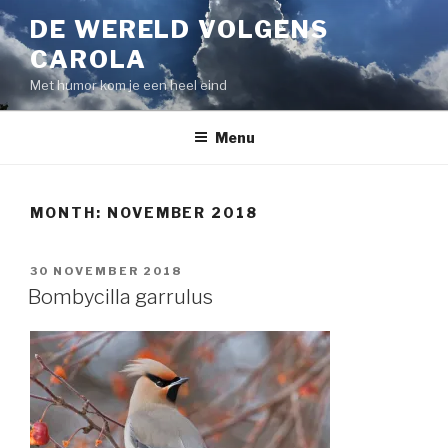
Skip
DE WERELD VOLGENS
to
CAROLA
content
Met humor kom je een heel eind
Menu
MONTH:
NOVEMBER 2018
POSTED
30 NOVEMBER 2018
ON
Bombycilla garrulus