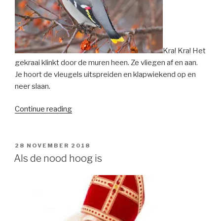
Kra! Kra! Het
gekraai klinkt door de muren heen. Ze vliegen af en aan.
Je hoort de vleugels uitspreiden en klapwiekend op en
neer slaan.
“Bombycilla
Continue reading
garrulus”
POSTED
28 NOVEMBER 2018
ON
Als de nood hoog is