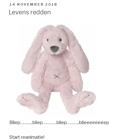
POSTED
14 NOVEMBER 2018
ON
Levens redden
Bliep………..bliep…………bliep………..blieeeeeeeep
Start reanimatie!