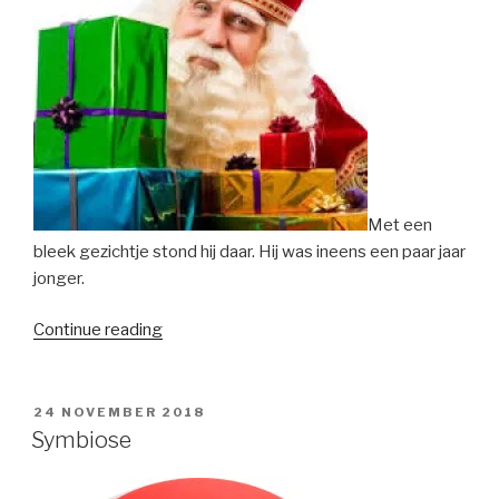
Met een
bleek gezichtje stond hij daar. Hij was ineens een paar jaar
jonger.
“Als
Continue reading
de
nood
hoog
POSTED
24 NOVEMBER 2018
ON
is”
Symbiose