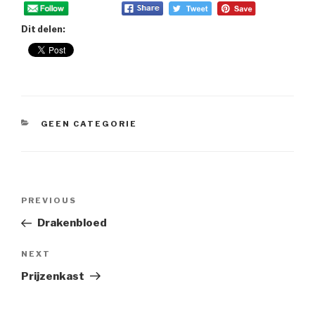
Dit delen:
CATEGORIES
GEEN CATEGORIE
Post
Previous
PREVIOUS
navigation
Post
Drakenbloed
Next
NEXT
Post
Prijzenkast