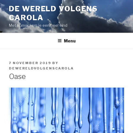
Skip
DE WERELD VOLGENS
to
CAROLA
content
Met humor kom je een heel eind
Menu
POSTED
7 NOVEMBER 2019
BY
ON
DEWERELDVOLGENSCAROLA
Oase