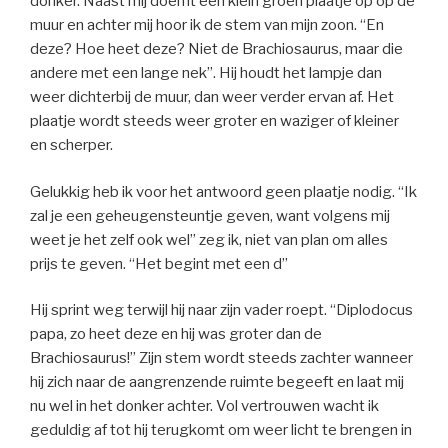
donker. Naast mij doemt een klein groen plaatje op op de
muur en achter mij hoor ik de stem van mijn zoon. “En
deze? Hoe heet deze? Niet de Brachiosaurus, maar die
andere met een lange nek”. Hij houdt het lampje dan
weer dichterbij de muur, dan weer verder ervan af. Het
plaatje wordt steeds weer groter en waziger of kleiner
en scherper.
Gelukkig heb ik voor het antwoord geen plaatje nodig. “Ik
zal je een geheugensteuntje geven, want volgens mij
weet je het zelf ook wel” zeg ik, niet van plan om alles
prijs te geven. “Het begint met een d”
Hij sprint weg terwijl hij naar zijn vader roept. “Diplodocus
papa, zo heet deze en hij was groter dan de
Brachiosaurus!” Zijn stem wordt steeds zachter wanneer
hij zich naar de aangrenzende ruimte begeeft en laat mij
nu wel in het donker achter. Vol vertrouwen wacht ik
geduldig af tot hij terugkomt om weer licht te brengen in