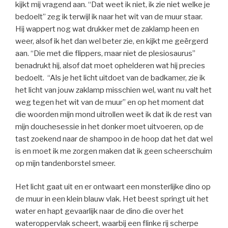
kijkt mij vragend aan. “Dat weet ik niet, ik zie niet welke je
bedoelt” zeg ik terwijl ik naar het wit van de muur staar.
Hij wappert nog wat drukker met de zaklamp heen en
weer, alsof ik het dan wel beter zie, en kijkt me geërgerd
aan. “Die met die flippers, maar niet de plesiosaurus”
benadrukt hij, alsof dat moet ophelderen wat hij precies
bedoelt. “Als je het licht uitdoet van de badkamer, zie ik
het licht van jouw zaklamp misschien wel, want nu valt het
weg tegen het wit van de muur” en op het moment dat
die woorden mijn mond uitrollen weet ik dat ik de rest van
mijn douchesessie in het donker moet uitvoeren, op de
tast zoekend naar de shampoo in de hoop dat het dat wel
is en moet ik me zorgen maken dat ik geen scheerschuim
op mijn tandenborstel smeer.
Het licht gaat uit en er ontwaart een monsterlijke dino op
de muur in een klein blauw vlak. Het beest springt uit het
water en hapt gevaarlijk naar de dino die over het
wateroppervlak scheert, waarbij een flinke rij scherpe