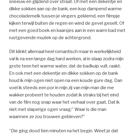
sneeuw en glijdend over straat. Of met een dekentje en
dikke sokken aan op de bank, een kop dampend warme
chocolademelk tussen je vingers geklemd, een filmpje
kijken terwijl buiten de regen en wind de gevel geselt. Of
met een goed boek en kaarsjes aan in een warm bad met
rustgevende muziek op de achtergrond.
Dit klinkt allemaal heel romantisch maar in werkelijkheid
val ik na een lange dag hard werken, al in slaap zodra mijn
grote teen het warme water, dat de badkuip vult, raakt.
En ook met een dekentje en dikke sokken op de bank
houd ik mijn ogen niet open na een koude gure dag. Dan
voel ik steeds een por in mijn zij van mijn man die me
wakker probeert te houden zodat ik straks bij het eind
van de film nog snap waar het verhaal over gaat. Dat ik
niet met slaperige ogen vraag:” Waar is die man
waarmee ze zou trouwen gebleven?”
“Die ging dood tien minuten na het begin. Weet je dat