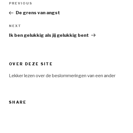
Post
Previous
PREVIOUS
navigation
Post
De grens van angst
Next
NEXT
Post
Ik ben gelukkig als jij gelukkig bent
OVER DEZE SITE
Lekker lezen over de beslommeringen van een ander
SHARE