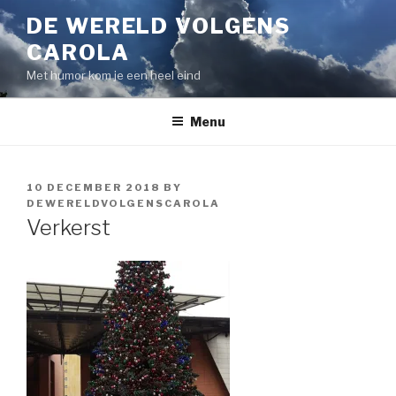
Skip
DE WERELD VOLGENS
to
CAROLA
content
Met humor kom je een heel eind
Menu
POSTED
10 DECEMBER 2018
BY
ON
DEWERELDVOLGENSCAROLA
Verkerst