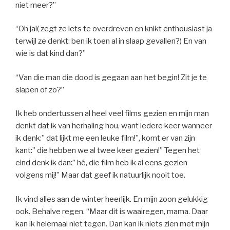
niet meer?”
“Oh ja!( zegt ze iets te overdreven en knikt enthousiast ja
terwijl ze denkt: ben ik toen al in slaap gevallen?) En van
wie is dat kind dan?”
“Van die man die dood is gegaan aan het begin! Zit je te
slapen of zo?”
Ik heb ondertussen al heel veel films gezien en mijn man
denkt dat ik van herhaling hou, want iedere keer wanneer
ik denk:” dat lijkt me een leuke film!”, komt er van zijn
kant:” die hebben we al twee keer gezien!” Tegen het
eind denk ik dan:” hé, die film heb ik al eens gezien
volgens mij!” Maar dat geef ik natuurlijk nooit toe.
Ik vind alles aan de winter heerlijk. En mijn zoon gelukkig
ook. Behalve regen. “Maar dit is waairegen, mama. Daar
kan ik helemaal niet tegen. Dan kan ik niets zien met mijn