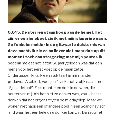
03:45. De sterren staan hoog aan de hemel. Het
zijn er een heleboel, zie ik met mijn slaperige ogen.
Ze fonkelen helder in de gitzwarte duisternis van
deze nacht. Ik zie ze nu liever niet maar doe op dit
moment toch aan stargazing met mijn peuter.
Ik
bedenk me dat het laatst 50 jaar geleden was dat een
mens voor het eerst voet op de maan zette.
Ondertussen krijg ik een stuk taart in mijn handen
geduwd. “Asebieft, voor jou!” klinkt het vrolijk naast me.
“Sjokladetaat!” Ze is monter en druk in de weer, die
peuter van mij. Als het niet zo donker was, zou ik haast
denken dat het ergens tegen de middag liep. Maar we
wonen niet nabij een of andere pool in een Scandinavisch
land waar het een hele dag donker kan zijn. Dan zou het