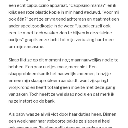
een echt cappuccino apparaat. “Cappisino mama?” en ik
krijg een roze plastic kopje in mijn hand geduwd. “Voor mij
ook één?” zegt ze er vragend achteraan en gaat met een
ander speelgoedkopje in de weer. “Ja, pak er zelf ook
een. Je moet toch wakker zien te blijven in deze kleine
uurtjes” grap ik en ze lacht tot mijn verbazing hard mee
om mijn sarcasme.
Slaap lijkt ze op dit moment nog maar nauwelijks nodig te
hebben. Een paar uurtjes maar, meer niet. Een
slaapprobleem kan ik het nauwelijks noemen, tenzij je
ermee mijn slaapprobleem aanduidt, want zij springt
vrolijk rond en heeft totaal geen moeite met deze gang
van zaken. Toch heeft ze wel slaap nodig en dat merk ik
nu ze instort op de bank.
Als baby was ze al vrij vlot door haar dutjes heen. Binnen
een week naar haar geboorte pakte ze slapen al heel