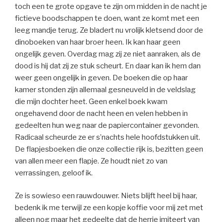
toch een te grote opgave te zijn om midden in de nacht je
fictieve boodschappen te doen, want ze komt met een
leeg mandje terug. Ze bladert nu vrolijk kletsend door de
dinoboeken van haar broer heen. Ik kan haar geen
ongelijk geven. Overdag mag zij ze niet aanraken, als de
dood is hij dat zij ze stuk scheurt. En daar kan ik hem dan
weer geen ongelijk in geven. De boeken die op haar
kamer stonden zijn allemaal gesneuveld in de veldslag
die mijn dochter heet. Geen enkel boek kwam
ongehavend door de nacht heen en velen hebben in
gedeelten hun weg naar de papiercontainer gevonden.
Radicaal scheurde ze er s’nachts hele hoofdstukken uit.
De flapjesboeken die onze collectie rijk is, bezitten geen
van allen meer een flapje. Ze houdt niet zo van
verrassingen, geloof ik.
Ze is sowieso een rauwdouwer. Niets blijft heel bij haar,
bedenk ik me terwijl ze een kopje koffie voor mij zet met
alleen nog maar het gedeelte dat de herrie imiteert van