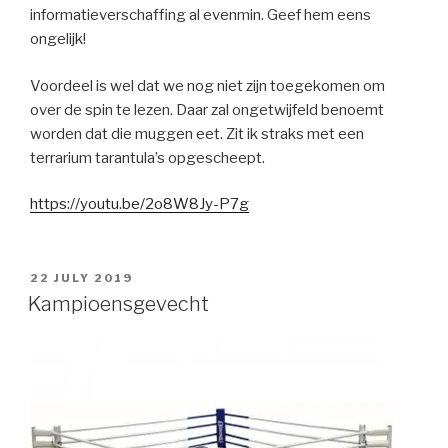
informatieverschaffing al evenmin. Geef hem eens
ongelijk!
Voordeel is wel dat we nog niet zijn toegekomen om
over de spin te lezen. Daar zal ongetwijfeld benoemt
worden dat die muggen eet. Zit ik straks met een
terrarium tarantula’s opgescheept.
https://youtu.be/2o8W8Jy-P7g
POSTED
22 JULY 2019
ON
Kampioensgevecht