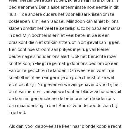
weer hetzelfde te gaan doen. Ik heb haar maar bij ons in
bed genomen. Dan slaapt er tenminste nog eentje in dit
huis. Hoe andere ouders het voor elkaar krijgen om te
cosleepen is mij een raadsel. Mijn zoon kan al niet bij ons
slapen omdat het veel te gezellig is, zo bij papa en mama
in bed. Mijn dochter is er niet veel beter in. Ze is een
draaikont die niet stil kan zitten, of in dit geval kan liggen.
Een continue stroom aan prikjes in je rug van kleine
peuternagels houden ons alert. Ook het beruchte roze
knuffelkonijn vliegt regelmatig door ons bed om op één
van onze gezichten te landen. Dan weer een voet in je
knieholtes of een vinger in je oog die checkt of ze wel
echt dicht zijn. Nog even en we zijn gehavend voorbij het
punt van herstel. Dan zijn we bont en blauw. Schouders uit
de kom en gecompliceerde beenbreuken houden ons
dan maandenlang in bed. Karma voor de boodschap blijf
in je bed.
Als dan, voor de zoveelste keer, haar blonde koppie recht