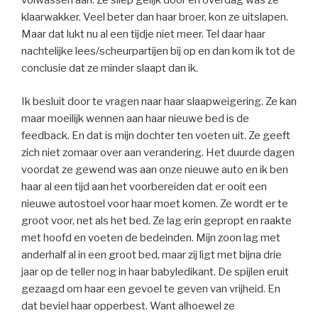
volwassen aan. Ze sliep gelijk door en overdag was ze
klaarwakker. Veel beter dan haar broer, kon ze uitslapen.
Maar dat lukt nu al een tijdje niet meer. Tel daar haar
nachtelijke lees/scheurpartijen bij op en dan kom ik tot de
conclusie dat ze minder slaapt dan ik.
Ik besluit door te vragen naar haar slaapweigering. Ze kan
maar moeilijk wennen aan haar nieuwe bed is de
feedback. En dat is mijn dochter ten voeten uit. Ze geeft
zich niet zomaar over aan verandering. Het duurde dagen
voordat ze gewend was aan onze nieuwe auto en ik ben
haar al een tijd aan het voorbereiden dat er ooit een
nieuwe autostoel voor haar moet komen. Ze wordt er te
groot voor, net als het bed. Ze lag erin gepropt en raakte
met hoofd en voeten de bedeinden. Mijn zoon lag met
anderhalf al in een groot bed, maar zij ligt met bijna drie
jaar op de teller nog in haar babyledikant. De spijlen eruit
gezaagd om haar een gevoel te geven van vrijheid. En
dat beviel haar opperbest. Want alhoewel ze