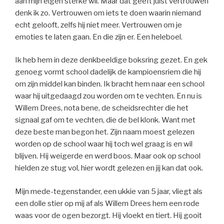
aan mijn eigen sterke wil. Maar dat geeft juist vertrouwen
denk ik zo. Vertrouwen om iets te doen waarin niemand
echt gelooft, zelfs hij niet meer. Vertrouwen om je
emoties te laten gaan. En die zijn er. Een heleboel.
Ik heb hem in deze denkbeeldige boksring gezet. En gek
genoeg vormt school dadelijk de kampioensriem die hij
om zijn middel kan binden. Ik bracht hem naar een school
waar hij uitgedaagd zou worden om te vechten. En nu is
Willem Drees, nota bene, de scheidsrechter die het
signaal gaf om te vechten, die de bel klonk. Want met
deze beste man begon het. Zijn naam moest gelezen
worden op de school waar hij toch wel graag is en wil
blijven. Hij weigerde en werd boos. Maar ook op school
hielden ze stug vol, hier wordt gelezen en jij kan dat ook.
Mijn mede-tegenstander, een ukkie van 5 jaar, vliegt als
een dolle stier op mij af als Willem Drees hem een rode
waas voor de ogen bezorgt. Hij vloekt en tiert. Hij gooit