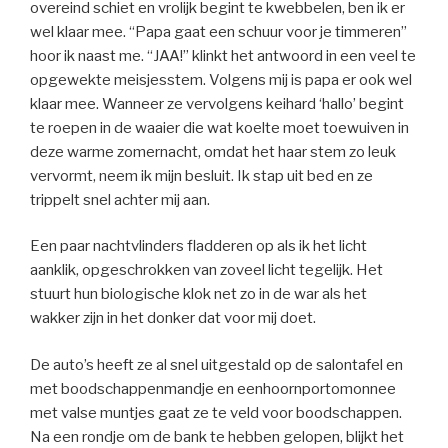
overeind schiet en vrolijk begint te kwebbelen, ben ik er
wel klaar mee. “Papa gaat een schuur voor je timmeren”
hoor ik naast me. “JAA!” klinkt het antwoord in een veel te
opgewekte meisjesstem. Volgens mij is papa er ook wel
klaar mee. Wanneer ze vervolgens keihard ‘hallo’ begint
te roepen in de waaier die wat koelte moet toewuiven in
deze warme zomernacht, omdat het haar stem zo leuk
vervormt, neem ik mijn besluit. Ik stap uit bed en ze
trippelt snel achter mij aan.
Een paar nachtvlinders fladderen op als ik het licht
aanklik, opgeschrokken van zoveel licht tegelijk. Het
stuurt hun biologische klok net zo in de war als het
wakker zijn in het donker dat voor mij doet.
De auto’s heeft ze al snel uitgestald op de salontafel en
met boodschappenmandje en eenhoornportomonnee
met valse muntjes gaat ze te veld voor boodschappen.
Na een rondje om de bank te hebben gelopen, blijkt het