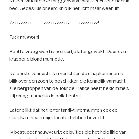
Na een vruchteloze muggensafari plof ik zuchtend neer in
bed. Gedesillusioneerd knip ik het licht maar weer uit.
Zzzzzzzzzz………..zzzzzzzzzzzz……..zzzzzzzzz!
Fuck muggen!
Veel te vroeg word ik een uurtje later gewekt. Door een
krabbend blond mannetje.
De eerste zonnestralen verlichten de slaapkamer en ik
blijk over een zoon te beschikken die kennelijk vannacht
alle bergtoppen van de Tour de France heeft beklommen.
Hij draagt namelijk de bolletjestrui.
Later blijkt dat het leger tamil-tijgermuggen ook de
slaapkamer van mijn dochter hebben bezocht.
Ik bestudeer nauwkeurig de bultjes die het hele lijfje van