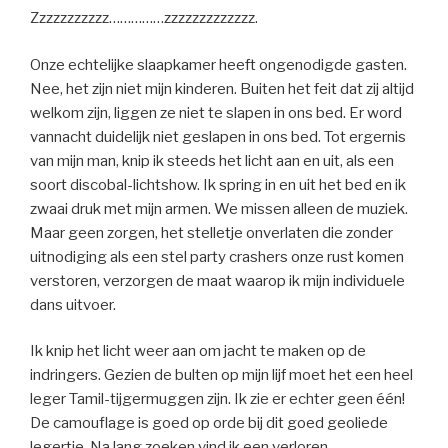
Zzzzzzzzzzz……………zzzzzzzzzzzzz.
Onze echtelijke slaapkamer heeft ongenodigde gasten.
Nee, het zijn niet mijn kinderen. Buiten het feit dat zij altijd
welkom zijn, liggen ze niet te slapen in ons bed. Er word
vannacht duidelijk niet geslapen in ons bed. Tot ergernis
van mijn man, knip ik steeds het licht aan en uit, als een
soort discobal-lichtshow. Ik spring in en uit het bed en ik
zwaai druk met mijn armen. We missen alleen de muziek.
Maar geen zorgen, het stelletje onverlaten die zonder
uitnodiging als een stel party crashers onze rust komen
verstoren, verzorgen de maat waarop ik mijn individuele
dans uitvoer.
Ik knip het licht weer aan om jacht te maken op de
indringers. Gezien de bulten op mijn lijf moet het een heel
leger Tamil-tijgermuggen zijn. Ik zie er echter geen één!
De camouflage is goed op orde bij dit goed geoliede
legertje. Na lang zoeken vind ik een verloren